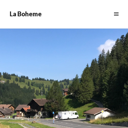
La Boheme
MENÚ
&
WIDGETS