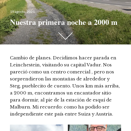
Publicado
19 agosto, 2021
el
Nuestra primera noche a 2000 m
Desplázate
hacia
abajo
para
Cambio de planes. Decidimos hacer parada en
ver
Leinchestein, visitando su capital Vadur. Nos
más
pareció como un centro comercial , pero nos
contenido
sorprendieron las montañas de alrededor y
Steg, pueblecito de cuento. Unos km más arriba,
a 2000 m, encontramos un encantador sitio
para dormir, al pie de la estación de esquí de
Malburn. Mi recuerdo: como ha podido ser
independiente este país entre Suiza y Austria.