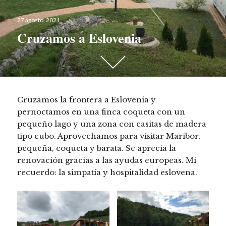
Publicado
27 agosto, 2021
el
Cruzamos a Eslovenia
Desplázate
hacia
abajo
para
Cruzamos la frontera a Eslovenia y
ver
pernoctamos en una finca coqueta con un
más
pequeño lago y una zona con casitas de madera
contenido
tipo cubo. Aprovechamos para visitar Maribor,
pequeña, coqueta y barata. Se aprecia la
renovación gracias a las ayudas europeas. Mi
recuerdo: la simpatía y hospitalidad eslovena.