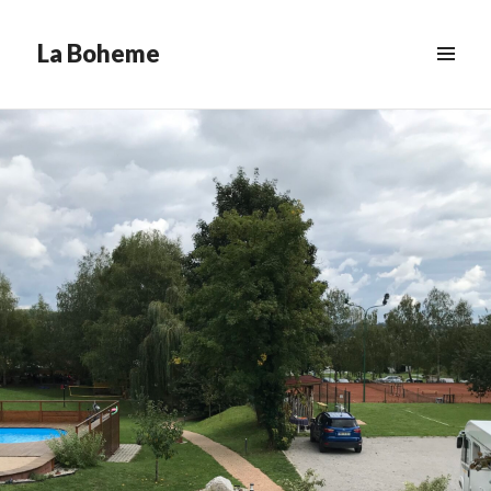
La Boheme
MENÚ
&
WIDGETS